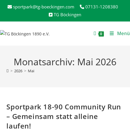
Zum
sportpark@tg-boeckingen.com
07131-1208380
Inhalt
TG Böckingen
springen
Menü
0
Monatsarchiv: Mai 2026
>
2026
>
Mai
Sportpark 18-90 Community Run
– Gemeinsam statt alleine
laufen!