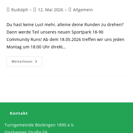
Beitrags-
Beitrag
Beitrags-
Rudolph
12. Mai 2026
Allgemein
Autor:
veröffentlicht:
Kategorie:
Du hast keine Lust mehr, alleine deine Runden zu drehen?
Dann werde Teil unseres neuen Sportpark 18-90
Community Runs! Ab dem 18.05.2026 treffen wir uns jeden
Montag um 18:00 Uhr direkt…
Sportpark
Weiterlesen
18-
90
Community
Run
–
Gemeinsam
Statt
Alleine
Laufen!
Kontakt
Turngemeinde Böckingen 1890 e.V.
Sinsheimer Straße 59