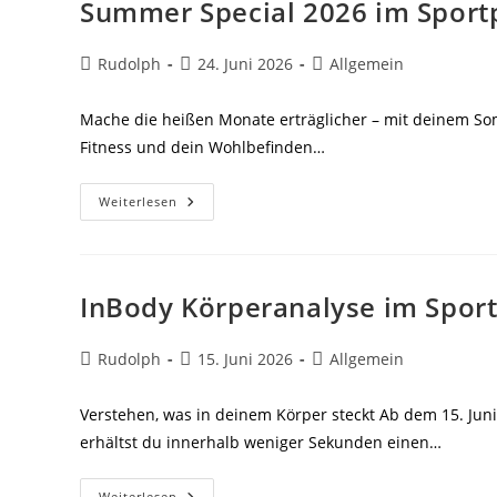
Summer Special 2026 im Sport
Beitrags-
Beitrag
Beitrags-
Rudolph
24. Juni 2026
Allgemein
Autor:
veröffentlicht:
Kategorie:
Mache die heißen Monate erträglicher – mit deinem Som
Fitness und dein Wohlbefinden…
Summer
Weiterlesen
Special
2026
Im
Sportpark
18-
90
InBody Körperanalyse im Sport
Beitrags-
Beitrag
Beitrags-
Rudolph
15. Juni 2026
Allgemein
Autor:
veröffentlicht:
Kategorie:
Verstehen, was in deinem Körper steckt Ab dem 15. Jun
erhältst du innerhalb weniger Sekunden einen…
InBody
Weiterlesen