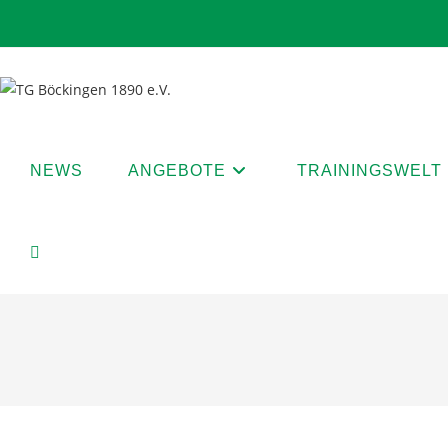
Zum
Inhalt
springen
NEWS
ANGEBOTE
TRAININGSWELT
Website-
Suche
umschalten