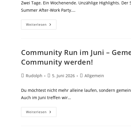
Zwei Tage. Ein Wochenende. Unzählige Highlights. Der S
Summer After-Work Party.…
Summer
Weiterlesen
After-
Work
Party
&
Beachvolleyballturnier
2026
Community Run im Juni – Geme
Community werden!
Beitrags-
Beitrag
Beitrags-
Rudolph
5. Juni 2026
Allgemein
Autor:
veröffentlicht:
Kategorie:
Du möchtest nicht mehr alleine laufen, sondern gemein
Auch im Juni treffen wir…
Community
Weiterlesen
Run
Im
Juni
–