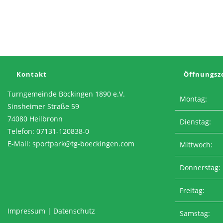
Gemeinsam
Kilometer
Sammeln,
Motivation
Tanken
Und
Teil
Der
Community
Werden!
Kontakt
Öffnungsz
Turngemeinde Böckingen 1890 e.V.
Montag:
Sinsheimer Straße 59
74080 Heilbronn
Dienstag:
Telefon: 07131-120838-0
E-Mail:
sportpark@tg-boeckingen.com
Mittwoch:
Donnerstag:
Freitag:
Impressum
|
Datenschutz
Samstag: