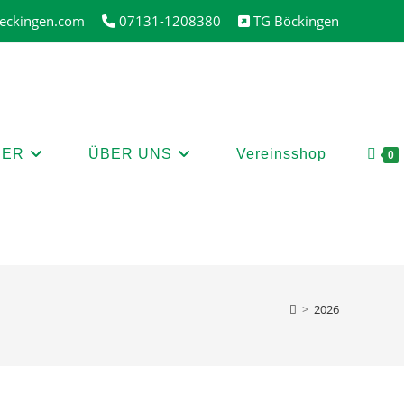
oeckingen.com
07131-1208380
TG Böckingen
NER
ÜBER UNS
Vereinsshop
0
>
2026