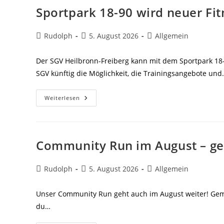
Sportpark 18-90 wird neuer Fi
Beitrags-
Beitrag
Beitrags-
Rudolph
5. August 2026
Allgemein
Autor:
veröffentlicht:
Kategorie:
Der SGV Heilbronn-Freiberg kann mit dem Sportpark 18
SGV künftig die Möglichkeit, die Trainingsangebote un
Sportpark
Weiterlesen
18-
90
Wird
Neuer
Fitness-
Partner
Community Run im August – ge
Des
SGV
Beitrags-
Beitrag
Beitrags-
Rudolph
5. August 2026
Allgemein
Autor:
veröffentlicht:
Kategorie:
Unser Community Run geht auch im August weiter! Geme
du…