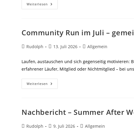
Community
Weiterlesen
Run
Im
August
–
Gemeinsam
Laufen,
Community Run im Juli – gemei
Austauschen
&
Stärker
Werden
Beitrags-
Beitrag
Beitrags-
Rudolph
13. Juli 2026
Allgemein
Autor:
veröffentlicht:
Kategorie:
Laufen, austauschen und sich gegenseitig motivieren: 
erfahrener Läufer, Mitglied oder Nichtmitglied – bei un
Community
Weiterlesen
Run
Im
Juli
–
Gemeinsam
Läuft’s
Nachbericht – Summer After W
Besser!
Beitrags-
Beitrag
Beitrags-
Rudolph
9. Juli 2026
Allgemein
Autor:
veröffentlicht:
Kategorie: