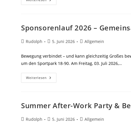
Körperanalyse
Im
Sportpark
18-
90
Sponsorenlauf 2026 – Gemeins
Beitrags-
Beitrag
Beitrags-
Rudolph
5. Juni 2026
Allgemein
Autor:
veröffentlicht:
Kategorie:
Bewegung verbindet – und kann gleichzeitig Großes be
um den Sportpark 18-90. Am Freitag, 03. Juli 2026,…
Sponsorenlauf
Weiterlesen
2026
–
Gemeinsam
Laufen.
Gemeinsam
Helfen.
Summer After-Work Party & Bea
Beitrags-
Beitrag
Beitrags-
Rudolph
5. Juni 2026
Allgemein
Autor:
veröffentlicht:
Kategorie: