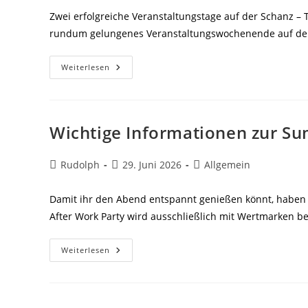
Zwei erfolgreiche Veranstaltungstage auf der Schanz – 
rundum gelungenes Veranstaltungswochenende auf der 
Nachbericht
Weiterlesen
–
Summer
After
Work
Party
26
Wichtige Informationen zur S
Beitrags-
Beitrag
Beitrags-
Rudolph
29. Juni 2026
Allgemein
Autor:
veröffentlicht:
Kategorie:
Damit ihr den Abend entspannt genießen könnt, haben
After Work Party wird ausschließlich mit Wertmarken b
Wichtige
Weiterlesen
Informationen
Zur
Summer
After
Work
Party