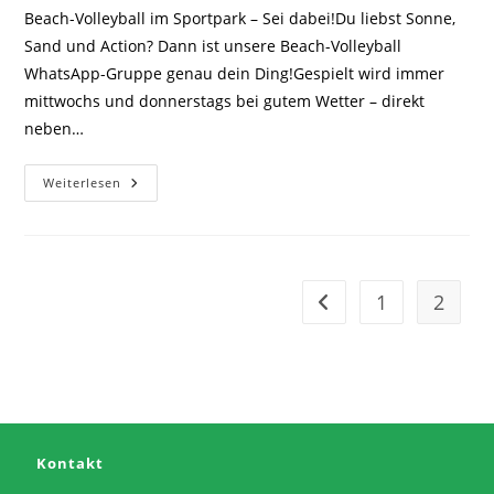
Beach-Volleyball im Sportpark – Sei dabei!Du liebst Sonne,
Sand und Action? Dann ist unsere Beach-Volleyball
WhatsApp-Gruppe genau dein Ding!Gespielt wird immer
mittwochs und donnerstags bei gutem Wetter – direkt
neben…
Bock
Weiterlesen
Auf
Beachvolleyball?
1
2
Zur vorherigen Seite
Kontakt