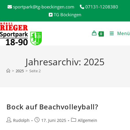
Zum
sportpark@tg-boeckingen.com
07131-1208380
Inhalt
TG Böckingen
springen
Menü
0
Jahresarchiv: 2025
>
2025
>
Seite 2
Bock auf Beachvolleyball?
Beitrags-
Beitrag
Beitrags-
Rudolph
17. Juni 2025
Allgemein
Autor:
veröffentlicht:
Kategorie: