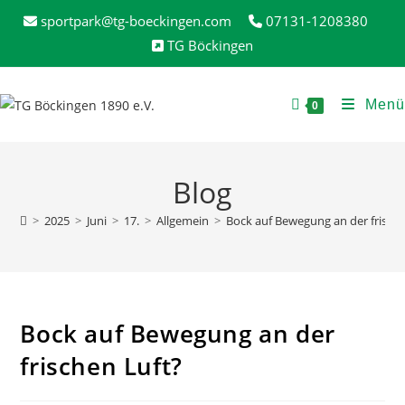
Zum
sportpark@tg-boeckingen.com
07131-1208380
Inhalt
TG Böckingen
springen
Menü
0
Blog
>
2025
>
Juni
>
17.
>
Allgemein
>
Bock auf Bewegung an der frische
Bock auf Bewegung an der
frischen Luft?